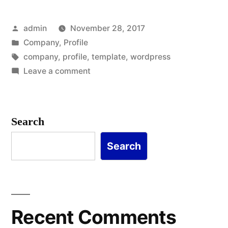
Header
Posted
admin
November 28, 2017
Yang
by
Posted
Company
,
Profile
Berbeda
in
Tags:
company
,
profile
,
template
,
wordpress
Dan
on
Leave a comment
4
Unik”
Gaya
Header
Search
Yang
Berbeda
Search
Dan
Unik
Recent Comments