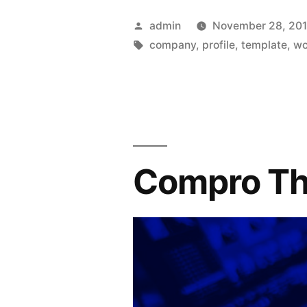
Header
Posted
admin
November 28, 20
Yang
by
Tags:
company
,
profile
,
template
,
wo
Berbeda
Dan
Unik”
Compro Th