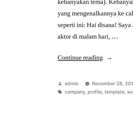
kebanyakan tema). Kebanya
yang mengenalkannya ke cal
seperti ini: Hai disana! Say
aktor di malam hari, …
“Compro
Continue reading
Theme
Untuk
Posted
admin
November 28, 20
Company
by
Tags:
company
,
profile
,
template
,
wo
Profile”