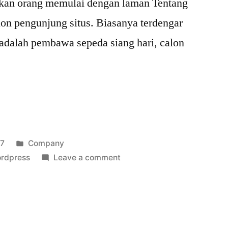
kan orang memulai dengan laman Tentang
on pengunjung situs. Biasanya terdengar
a adalah pembawa sepeda siang hari, calon
Posted
17
Company
in
on
rdpress
Leave a comment
Compro
Theme
Untuk
Company