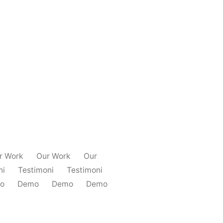
r Work
Our Work
Our
ni
Testimoni
Testimoni
o
Demo
Demo
Demo